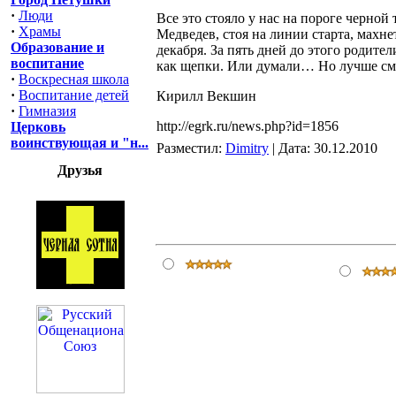
·
Люди
Все это стояло у нас на пороге черно
·
Храмы
Медведев, стоя на линии старта, махне
Образование и
декабря. За пять дней до этого родител
воспитание
как щепки. Или думали… Но лучше смер
·
Воскресная школа
·
Воспитание детей
Кирилл Векшин
·
Гимназия
http://egrk.ru/news.php?id=1856
Церковь
воинствующая и "н...
Разместил:
Dimitry
| Дата: 30.12.2010
Друзья