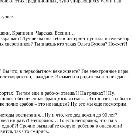
ичие от этих традиционных, тупо упирающихся мам и пап.
-у-учше…
Пушкин, Крапивин, Чарская, Есенин…
азвращает! Лучше бы она тебя в интернет пустила и телевизор
 сверстников? Ты знаешь кто такая Ольга Бузова? Не-е-ет?!
? Вы что, в первобытном веке живете? Где электронные игры,
литкорректно, граждане. Экзамен на родительство не сдан.
ртах! Ты там еще и рабо-о- отаешь?! На грядках?! Ну,
сыновит обеспеченная французская семья…Что значит, ты был в
же полно арабов – это не нацизм? Ну, это мы еще посмотрим,
 методы воспитания…Ну и что, что дед дожил до 90 лет?
лел ни разу?! Непорядок… То есть непорядок, что ты в
и одной?! Срочно вызывайте скорую, ребенок в опасности!
ится, так что смирись.