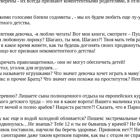
уверены - их всегда признают компетентными родителями, в отл
онкими голосами блеяли содомиты , - мы их будем любить еще лу
тного детства.
тилетняя девочка, -я люблю читать! Вот мои книги, смотрите – 
 и любовную лирику? Шаганэ, ты моя, Шаганэ?! Твоя мать тебя р
 какое время живете, как ты будешь догонять своих продвинутых
ицо все признаки некомпетентного детства!
 кричать правозащитники,- они не могут обеспечить детей!
 стол, уголок для игрушек…
ы называете игрушками? Что значит девочка хочет играть в маму
кс и прочие Братц? Что значит они похожи на проституток? Непо
деревню? Лишаете сына полноценного отдыха на европейских куро
ого детского труда – это ни в какие ворота! Вашего мальчика у
т мочой и полно арабов? Нациста растите?! Сказать, что в Пари
н у вас еще и водой холодной обливается? Пишем: экстремальные
двинулась…Не знаешь? Тебе 12 и ты не бываешь у врачей? Не бо
ивок поставили, научили бы беречь здоровье. Прививок нет?! Н
санитарами даже таким крепким парням, как вы с отцом не справ