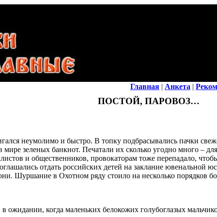
Главная
|
Анкета
|
Реком
ПОСТОЙ, ПАРОВОЗ…
ался неумолимо и быстро. В топку подбрасывались пачки свеж
 мире зеленых банкнот. Печатали их сколько угодно много – д
рналистов и общественников, провокаторам тоже перепадало, чт
соглашались отдать российских детей на заклание ювенальной ю
они. Шуршание в Охотном ряду стоило на несколько порядков бол
в ожидании, когда маленьких белокожих голубоглазых мальчиков 