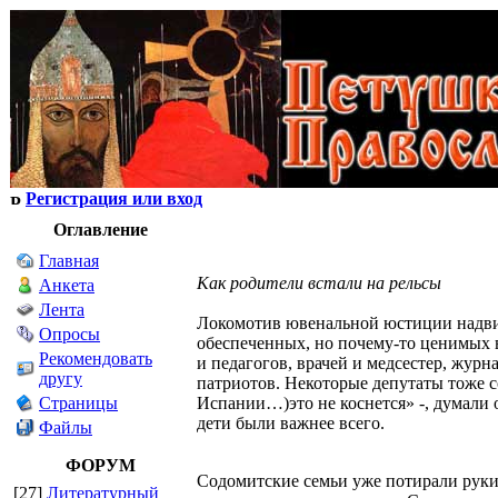
Регистрация или вход
Оглавление
Главная
Как родители встали на рельсы
Анкета
Лента
Локомотив ювенальной юстиции надвиг
Опросы
обеспеченных, но почему-то ценимых в
Рекомендовать
и педагогов, врачей и медсестер, жу
другу
патриотов. Некоторые депутаты тоже 
Страницы
Испании…)это не коснется» -, думали 
дети были важнее всего.
Файлы
ФОРУМ
Содомитские семьи уже потирали руки 
[27]
Литературный