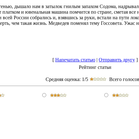
й тенью, дышало нам в затылок гнилым запахом Содома, надрыва
т платком и ювенальная машина помчится по стране, сметая все 
и всей России собрались и, взявшись за руки, встали на пути лок
ть, чем такая жизнь. Медведев поменял тему Госсовета. Ужас не
[
Напечатать статью
|
Отправить другу
]
Рейтинг статьи
Средняя оценка:
1/5
Всего голосов