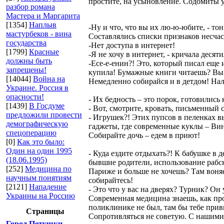
простите, на усыновление. Содомиты 
разбор романа
Мастера и Маргарита
[1354]
Наплыв
-Ну и что, что вы их лю-ю-юбите, - т
мастурбеков - вина
Составлялись списки признаков несчас
государства
-Нет доступа в интернет!
[1799]
Красные
-Я не хочу в интернет, - кричала деся
должны быть
-Есе-е-енин?! Это, который писал еще
запрещены!
купила! Бумажные книги читаешь? Вы в
[14044]
Война на
Немедленно собирайся и в детдом! Нал
Украине. Россия в
опасности!
- Их бедность – это порок, готовились
[1439]
В Госдуме
- Вот, смотрите, кровать, письменный
предложили провести
- Игрушек?! Этих пупсов в пеленках в
демографическую
гаджеты, где современные куклы – Вин
спецоперацию
Собирайте дочь – едем в приют!
[0]
Как это было:
Один на один 1995
- Куда ездите отдыхать?! К бабушке в 
(18.06.1995)
бывшие родители, использование рабск
[252]
Медицина по
Париже и больше не хочешь? Там воняе
научным понятиям
собирайтесь!
[2121]
Нападение
- Это что у вас на дверях? Турник? О
Украины на Россию
Современная медицина знаешь, как про
поликлинике не был, там бы тебе прив
Страницы
Сопротивляться не советую. С нашими 
Город Петушки