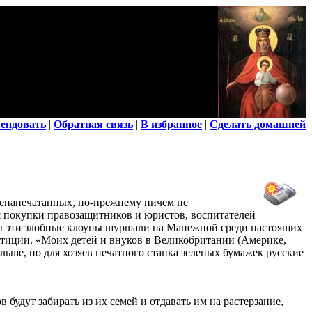
ендовать
|
Обратная связь
|
В избранное
|
Сделать домашней
енапечатанных, по-прежнему ничем не
ля покупки правозащитников и юристов, воспитателей
обы эти злобные клоуны шуршали на Манежной среди настоящих
стиции. «Моих детей и внуков в Великобритании (Америке,
ьше, но для хозяев печатного станка зеленых бумажек русские
будут забирать из их семей и отдавать им на растерзание,